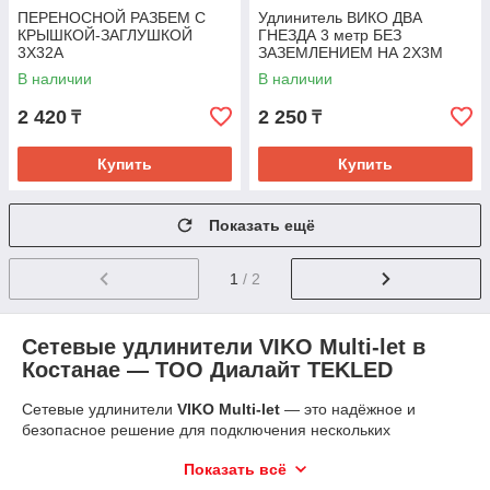
ПЕРЕНОСНОЙ РАЗБЕМ С
Удлинитель ВИКО ДВА
КРЫШКОЙ-ЗАГЛУШКОЙ
ГНЕЗДА 3 метр БЕЗ
3Х32А
ЗАЗЕМЛЕНИЕМ НА 2X3M
В наличии
В наличии
2 420
2 250
₸
₸
Купить
Купить
Показать ещё
1
/ 2
Сетевые удлинители VIKO Multi-let в
Костанае — ТОО Диалайт TEKLED
Сетевые удлинители
VIKO Multi-let
— это надёжное и
безопасное решение для подключения нескольких
электроприборов одновременно. Они разработаны с учётом
Показать всё
современных требований к электрической безопасности и