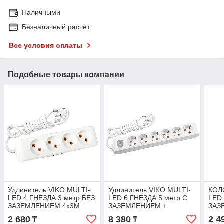
Наличными
Безналичный расчет
Все условия оплаты
Подобные товары компании
Удлинитель VIKO MULTI-
Удлинитель VIKO MULTI-
КОЛ
LED 4 ГНЕЗДА 3 метр БЕЗ
LED 6 ГНЕЗДА 5 метр C
LED
ЗАЗЕМЛЕНИЕМ 4х3M
ЗАЗЕМЛЕНИЕМ +
ЗАЗ
ВЫКЛЮЧАТЕЛЕМ 6X5M
ЗАЩ
2 680
8 380
2 4
₸
₸