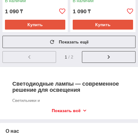
В наличии
В наличии
1 090
1 090
₸
₸
Купить
Купить
Показать ещё
1
/ 2
Светодиодные лампы — современное
решение для освещения
Светильники и
лампы играют важную роль в создании уютной и
Показать всё
гармоничной
атмосферы. Одним из самых популярных решений сегодня
являются светодиодные декоративные модели. Они
сочетают экономичность, долговечность и выразительный
О нас
дизайн, позволяя одновременно осветить и украсить