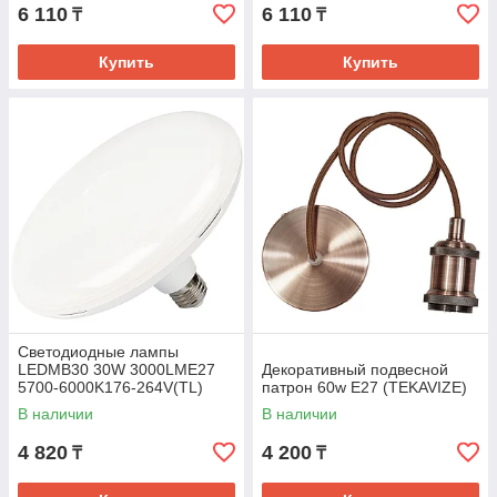
6 110
6 110
₸
₸
Купить
Купить
Светодиодные лампы
LEDMB30 30W 3000LME27
Декоративный подвесной
5700-6000K176-264V(TL)
патрон 60w Е27 (TEKAVIZE)
В наличии
В наличии
4 820
4 200
₸
₸