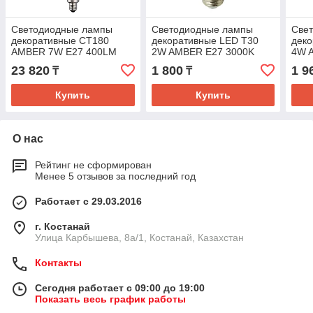
Светодиодные лампы
Светодиодные лампы
Све
декоративные CT180
декоративные LED T30
дек
AMBER 7W E27 400LM
2W AMBER E27 3000K
4W 
2700K(TL)
220V (TL)100sh
220V
23 820
1 800
1 9
₸
₸
Купить
Купить
О нас
Рейтинг не сформирован
Менее 5 отзывов за последний год
Работает с 29.03.2016
г. Костанай
Улица Карбышева, 8а/1, Костанай, Казахстан
Контакты
Сегодня работает с 09:00 до 19:00
Показать весь график работы