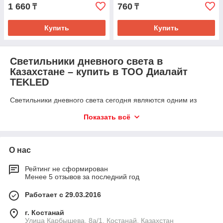
1 660
760
₸
₸
Купить
Купить
Светильники дневного света в
Казахстане – купить в ТОО Диалайт
TEKLED
Светильники дневного света сегодня являются одним из
самых востребованных решений для освещения помещений
Показать всё
разного назначения. Они обеспечивают комфортное и
равномерное распределение света, близкого к
естественному, что особенно важно для длительной работы,
учебы или бытового использования. Такие светильники
О нас
подходят для дома, офиса, торговых залов и
производственных объектов, создавая приятную атмосферу
Рейтинг не сформирован
и снижая нагрузку на зрение.
Менее 5 отзывов за последний год
Ассортимент и виды светильников
Работает с 29.03.2016
Современные производители предлагают широкий выбор мо
г. Костанай
делей. Можно купить
светильники дневного
Улица Карбышева, 8а/1, Костанай, Казахстан
света
потолочные, настенные, накладные и встраиваемые.