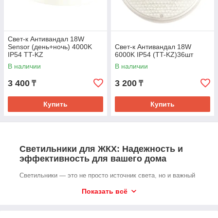
Свет-к Антивандал 18W
Sensor (день+ночь) 4000K
Свет-к Антивандал 18W
IP54 TT-KZ
6000K IP54 (TT-KZ)36шт
В наличии
В наличии
3 400
3 200
₸
₸
Купить
Купить
Светильники для ЖКХ: Надежность и
эффективность для вашего дома
Светильники — это не просто источник света, но и важный
элемент безопасности и эстетики в жилых комплексах и
Показать всё
общественных местах. Светильники для ЖКХ выполняют
сразу несколько функций: обеспечивают необходимое
освещение, создают комфортную атмосферу и повышают