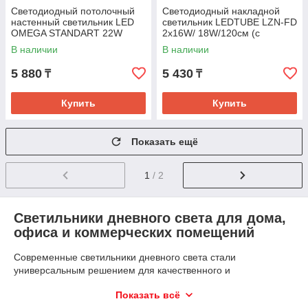
Светодиодный потолочный
Светодиодный накладной
настенный светильник LED
светильник LEDTUBE LZN-FD
OMEGA STANDART 22W
2x16W/ 18W/120см (с
6000K 380мм (TEKL-KZ)
лампой) (TEKL-KZ)
В наличии
В наличии
5 880
5 430
₸
₸
Купить
Купить
Показать ещё
1
/ 2
Светильники дневного света для дома,
офиса и коммерческих помещений
Современные светильники дневного света стали
универсальным решением для качественного и
экономичного освещения. LED технологии позволяют
Показать всё
получить яркий свет, снизить энергопотребление и создать