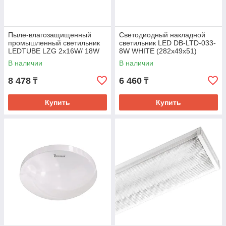
Пыле-влагозащищенный
Светодиодный накладной
промышленный светильник
светильник LED DB-LTD-033-
LEDTUBE LZG 2x16W/ 18W
8W WHITE (282x49x51)
без лампы (120см) (TEKL-
4000K (TEKLED)
В наличии
В наличии
KZ)
8 478
6 460
₸
₸
Купить
Купить