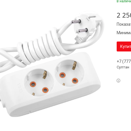
В налич
2 25
Показа
Минима
Купи
+7 (777
Султан