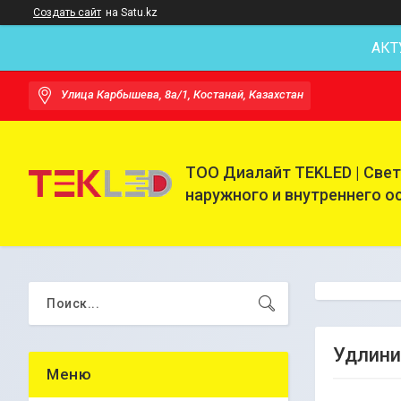
Создать сайт
на Satu.kz
АКТ
Улица Карбышева, 8а/1, Костанай, Казахстан
ТОО Диалайт TEKLED | Све
наружного и внутреннего 
Удлин