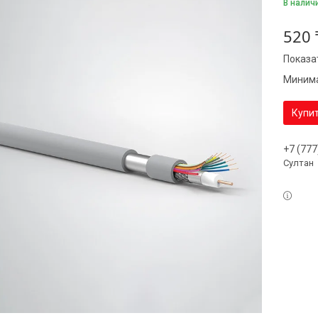
В налич
520 
Показа
Минима
Купи
+7 (777
Султан