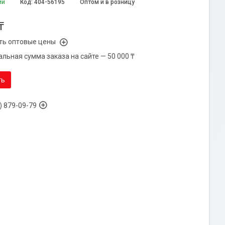
ии
Код:
404-56195
Оптом и в розницу
₸
ть оптовые цены
льная сумма заказа на сайте — 50 000 ₸
ть
) 879-09-79