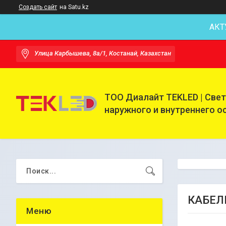
Создать сайт
на Satu.kz
АКТ
Улица Карбышева, 8а/1, Костанай, Казахстан
ТОО Диалайт TEKLED | Све
наружного и внутреннего 
КАБЕЛ