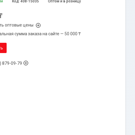
ии
Код:
408-15035
Оптом и в розницу
₸
ть оптовые цены
льная сумма заказа на сайте — 50 000 ₸
ть
) 879-09-79