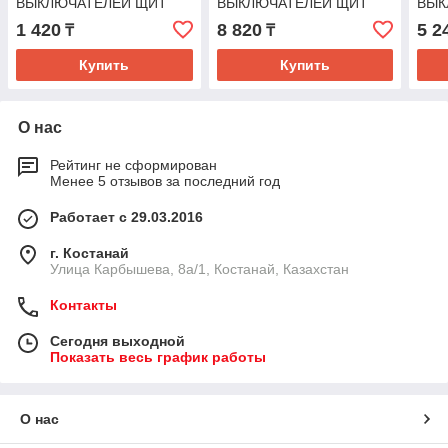
ВЫКЛЮЧАТЕЛЕЙ ЩИТ
ВЫКЛЮЧАТЕЛЕЙ ЩИТ
ВЫК
ВНУТРЕННЕЙ
ВНУТРЕННИЙ
ВНУ
1 420
8 820
5 2
₸
₸
УСТАНОВКИ X2 (VIKO)
УСТАНОВКИ X18
УСТ
45шт
МОДУЛЬНЫЙ (VIKO) 45шт
МОД
Купить
Купить
О нас
Рейтинг не сформирован
Менее 5 отзывов за последний год
Работает с 29.03.2016
г. Костанай
Улица Карбышева, 8а/1, Костанай, Казахстан
Контакты
Сегодня выходной
Показать весь график работы
О нас