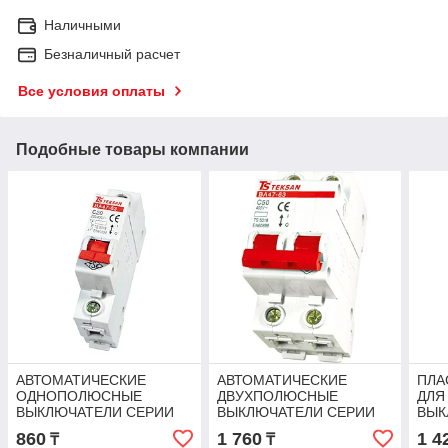
Наличными
Безналичный расчет
Все условия оплаты
Подобные товары компании
АВТОМАТИЧЕСКИЕ
АВТОМАТИЧЕСКИЕ
ПЛА
ОДНОПОЛЮСНЫЕ
ДВУХПОЛЮСНЫЕ
ДЛЯ
ВЫКЛЮЧАТЕЛИ СЕРИИ
ВЫКЛЮЧАТЕЛИ СЕРИИ
ВЫК
ВА47-63 (TEKSAN) 1 P 6A
ВА47-63 (TEKSAN) 2P 25
ВНУ
860
1 760
1 4
₸
₸
A
УСТ