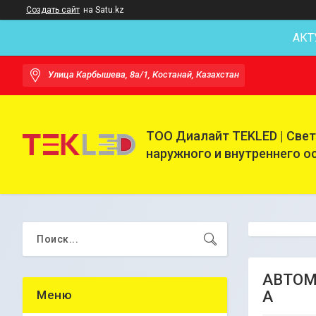
Создать сайт
на Satu.kz
АКТ
Улица Карбышева, 8а/1, Костанай, Казахстан
ТОО Диалайт TEKLED | Све
наружного и внутреннего 
АВТОМ
A