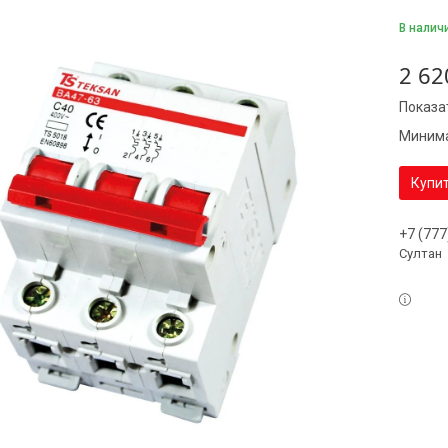
В налич
2 62
Показа
Минима
Купи
+7 (777
Султан