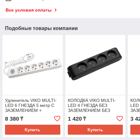
Все условия оплаты
Подобные товары компании
Удлинитель VIKO MULTI-
КОЛОДКА VIKO MULTI-
КОЛ
LED 6 ГНЕЗДА 5 метр C
LED 4 ГНЕЗДА БЕЗ
LED
ЗАЗЕМЛЕНИЕМ +
ЗАЗЕМЛЕНИЕМ БЕЗ
ЗАЗ
ВЫКЛЮЧАТЕЛЕМ 6X5M
ЗАЩИТОЙ
ЗАЩ
8 380
1 420
3 4
₸
₸
ВЫК
Купить
Купить