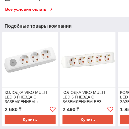
Все условия оплаты
Подобные товары компании
КОЛОДКА VIKO MULTI-
КОЛОДКА VIKO MULTI-
КОЛ
LED 3 ГНЕЗДА С
LED 5 ГНЕЗДА С
LED
ЗАЗЕМЛЕНИЕМ +
ЗАЗЕМЛЕНИЕМ БЕЗ
ЗАЗ
ВЫКЛЮЧАТЕЛИЕМ
ЗАЩИТОЙ
2 680
2 490
1 8
₸
₸
БЕЛЫЙ
Купить
Купить