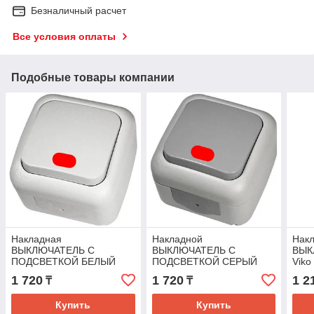
Безналичный расчет
Все условия оплаты
Подобные товары компании
Накладная
Накладной
Нак
ВЫКЛЮЧАТЕЛЬ С
ВЫКЛЮЧАТЕЛЬ С
ВЫК
ПОДСВЕТКОЙ БЕЛЫЙ
ПОДСВЕТКОЙ СЕРЫЙ
Viko
Viko Palmiye
Viko Palmiye
1 720
1 720
1 2
₸
₸
Купить
Купить