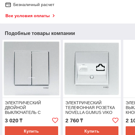
Безналичный расчет
Все условия оплаты
Подобные товары компании
ЭЛЕКТРИЧЕСКИЙ
ЭЛЕКТРИЧЕСКИЙ
ЭЛЕ
ДВОЙНОЙ
ТЕЛЕФОННАЯ РОЗЕТКА
ВЫК
ВЫКЛЮЧАТЕЛЬ С
NOVELLA GUMUS VIKO
КНО
ПОДСВЕТКОЙ NOVELLA
GUM
3 020
2 760
2 1
₸
₸
GUMUS VIKO
Купить
Купить