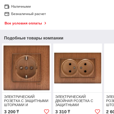
Наличными
Безналичный расчет
Все условия оплаты
Подобные товары компании
ЭЛЕКТРИЧЕСКИЙ
ЭЛЕКТРИЧЕСКИЙ
ЭЛЕ
РОЗЕТКА С ЗАЩИТНЫМИ
ДВОЙНАЯ РОЗЕТКА С
РОЗ
ШТОРКАМИ И
ЗАЩИТНЫМИ
ШТО
ЗАЗЕМЛЕНИЕМ NOVELLA
ШТОРКАМИ NOVELLA
ЗАЗ
3 200
3 310
2 6
₸
₸
CEVIZ
CEVIZ
GUM