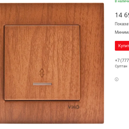
В налич
14 6
Показа
Минима
Купи
+7 (777
Султан