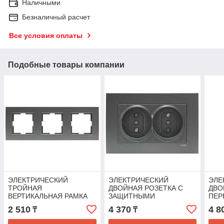
Наличными
Безналичный расчет
Все условия оплаты
Подобные товары компании
ЭЛЕКТРИЧЕСКИЙ
ЭЛЕКТРИЧЕСКИЙ
ЭЛЕ
ТРОЙНАЯ
ДВОЙНАЯ РОЗЕТКА С
ДВО
ВЕРТИКАЛЬНАЯ РАМКА
ЗАЩИТНЫМИ
ПЕР
NOVELLA FUME
ШТОРКАМИ NOVELLA
НАП
2 510
4 370
4 8
₸
₸
FUME
FUM