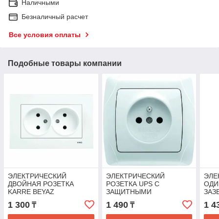
Наличными
Безналичный расчет
Все условия оплаты
Подобные товары компании
ЭЛЕКТРИЧЕСКИЙ
ЭЛЕКТРИЧЕСКИЙ
ЭЛЕ
ДВОЙНАЯ РОЗЕТКА
РОЗЕТКА UPS С
ОДИ
KARRE BEYAZ
ЗАЩИТНЫМИ
ЗАЗ
ШТОРКАМИ
КРЫ
1 300
1 490
1 4
₸
₸