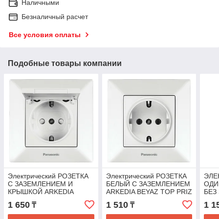
Наличными
Безналичный расчет
Все условия оплаты
Подобные товары компании
Электрический РОЗЕТКА
Электрический РОЗЕТКА
ЭЛЕ
C ЗАЗЕМЛЕНИЕМ И
БЕЛЫЙ C ЗАЗЕМЛЕНИЕМ
ОДИ
КРЫШКОЙ ARKEDIA
ARKEDIA BEYAZ TOP PRIZ
БЕЗ
BEYAZ KAP TOP PRIZ
(розетка с/з)
KAR
1 650
1 510
1 1
₸
₸
(розетка с/з,с крыш.)
(VIKO)