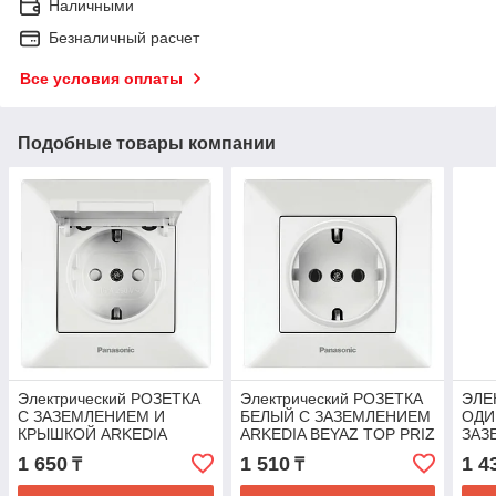
Наличными
Безналичный расчет
Все условия оплаты
Подобные товары компании
Электрический РОЗЕТКА
Электрический РОЗЕТКА
ЭЛЕ
C ЗАЗЕМЛЕНИЕМ И
БЕЛЫЙ C ЗАЗЕМЛЕНИЕМ
ОДИ
КРЫШКОЙ ARKEDIA
ARKEDIA BEYAZ TOP PRIZ
ЗАЗ
BEYAZ KAP TOP PRIZ
(розетка с/з)
КРЫ
1 650
1 510
1 4
₸
₸
(розетка с/з,с крыш.)
(VIKO)