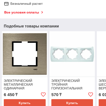
Безналичный расчет
Все условия оплаты
Подобные товары компании
ЭЛЕКТРИЧЕСКИЙ
ЭЛЕКТРИЧЕСКИЙ
ЭЛЕ
МЕТАЛЛИЧЕСКАЯ
ТРОЙНАЯ
ШЕС
ОДИНАРНАЯ
ГОРИЗОНТАЛЬНАЯ
ВЕР
ГОРИЗОНТАЛЬНАЯ
РАМКА
NOV
6 450
570
6 0
₸
₸
РАМКА
(БРОНЗА)NOVELLA
Купить
Купить
GUMUS VIKO