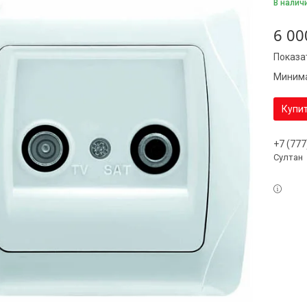
В налич
6 00
Показа
Минима
Купи
+7 (777
Султан