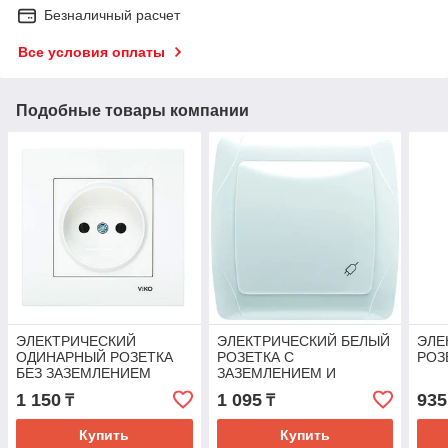
Безналичный расчет
Все условия оплаты
Подобные товары компании
ЭЛЕКТРИЧЕСКИЙ
ЭЛЕКТРИЧЕСКИЙ БЕЛЫЙ
ЭЛЕ
ОДИНАРНЫЙ РОЗЕТКА
РОЗЕТКА С
РОЗ
БЕЗ ЗАЗЕМЛЕНИЕМ
ЗАЗЕМЛЕНИЕМ И
KARRE BEYAZ
КРЫШКОЙ
1 150
1 095
935
₸
₸
Купить
Купить