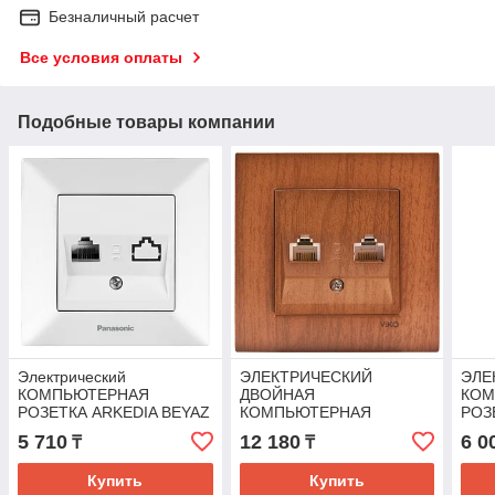
Безналичный расчет
Все условия оплаты
Подобные товары компании
Электрический
ЭЛЕКТРИЧЕСКИЙ
ЭЛЕ
КОМПЬЮТЕРНАЯ
ДВОЙНАЯ
КОМ
РОЗЕТКА ARKEDIA BEYAZ
КОМПЬЮТЕРНАЯ
РОЗ
TEKLI DATA CAT5e (комп
РОЗЕТКА NOVELLA CEVIZ
5 710
12 180
6 0
₸
₸
х1)(VIKO)
Купить
Купить