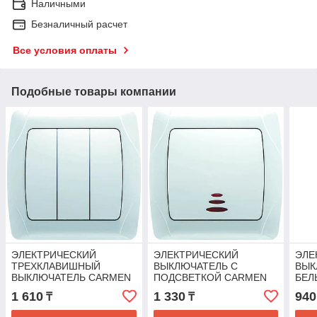
Наличными
Безналичный расчет
Все условия оплаты
Подобные товары компании
ЭЛЕКТРИЧЕСКИЙ
ЭЛЕКТРИЧЕСКИЙ
ЭЛЕ
ТРЕХКЛАВИШНЫЙ
ВЫКЛЮЧАТЕЛЬ С
ВЫК
ВЫКЛЮЧАТЕЛЬ CARMEN
ПОДСВЕТКОЙ CARMEN
БЕЛ
БЕЛЫЙ Х3 CARMEN
WHITE
BEYA
1 610
1 330
940
₸
₸
BEYAZ ANAHTAR (VIKO)
(VIK