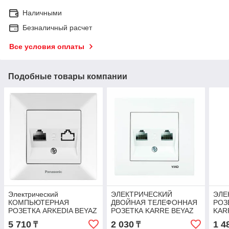
Наличными
Безналичный расчет
Все условия оплаты
Подобные товары компании
Электрический
ЭЛЕКТРИЧЕСКИЙ
ЭЛЕ
КОМПЬЮТЕРНАЯ
ДВОЙНАЯ ТЕЛЕФОННАЯ
РОЗ
РОЗЕТКА ARKEDIA BEYAZ
РОЗЕТКА KARRE BEYAZ
KAR
TEKLI DATA CAT5e (комп
5 710
2 030
1 4
₸
₸
х1)(VIKO)