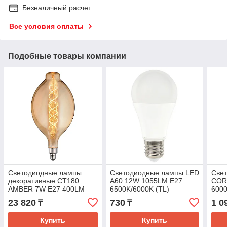
Безналичный расчет
Все условия оплаты
Подобные товары компании
Светодиодные лампы
Светодиодные лампы LED
Све
декоративные CT180
A60 12W 1055LM E27
COR
AMBER 7W E27 400LM
6500K/6000K (TL)
600
2700K(TL)
23 820
730
1 0
₸
₸
Купить
Купить