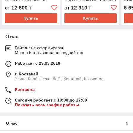
SARAYLI OPAL L
PRIZMA L КОМПЛЕКТ (TT-
ЧЕР
12 600
12 910
6 6
от
₸
от
₸
КОМПЛЕКТ (TT-KZ)
KZ)
(TT-
Купить
Купить
О нас
Рейтинг не сформирован
Менее 5 отзывов за последний год
Работает с 29.03.2016
г. Костанай
Улица Карбышева, 8а/1, Костанай, Казахстан
Контакты
Сегодня работает с 10:00 до 17:00
Показать весь график работы
О нас