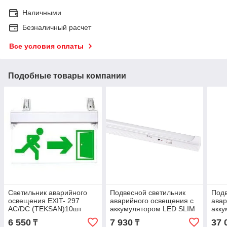
Наличными
Безналичный расчет
Все условия оплаты
Подобные товары компании
Светильник аварийного
Подвесной светильник
Подв
освещения EXIT- 297
аварийного освещения с
авар
AC/DC (TEKSAN)10шт
аккумулятором LED SLIM
акку
7W 580LM Charge-90 6W
3W 
6 550
7 930
37 
₸
₸
(TEKLED)
(TE