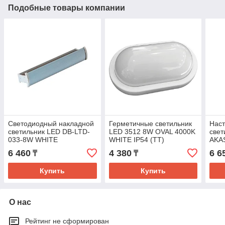
Подобные товары компании
Светодиодный накладной
Герметичные светильник
Нас
светильник LED DB-LTD-
LED 3512 8W OVAL 4000K
све
033-8W WHITE
WHITE IP54 (TT)
AKA
(282x49x51) 4000K
400
6 460
4 380
6 6
₸
₸
(TEKLED)
Купить
Купить
О нас
Рейтинг не сформирован