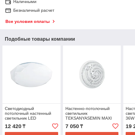
Наличными
Безналичный расчет
Все условия оплаты
Подобные товары компании
Светодиодный
Настенно-потолочный
Нас
потолочный настенный
светильник
свет
светильник LED
TEKSANYASEMIN MAXI
36W
OREGANO 36W 6000K
LED 22W 6000K 400MM
(TE
12 420
7 050
19 
₸
₸
(TEKLED
(TT-KZ)