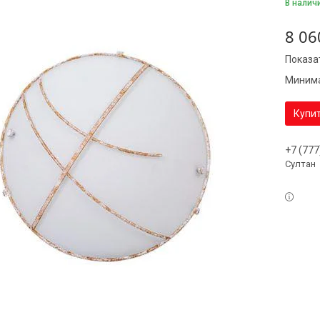
В налич
8 06
Показа
Минима
Купи
+7 (777
Султан