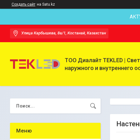
Создать сайт
на Satu.kz
АКТ
Улица Карбышева, 8а/1, Костанай, Казахстан
ТОО Диалайт TEKLED | Све
наружного и внутреннего 
Настен