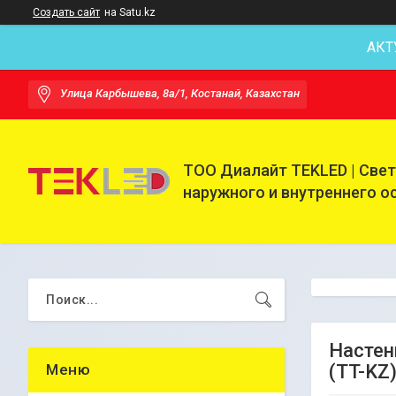
Создать сайт
на Satu.kz
АКТ
Улица Карбышева, 8а/1, Костанай, Казахстан
ТОО Диалайт TEKLED | Све
наружного и внутреннего 
Настен
(TT-KZ