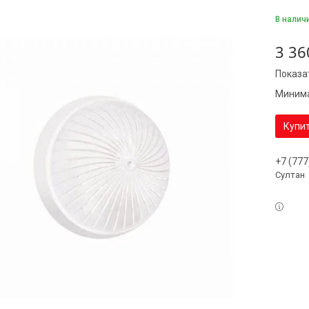
В налич
3 36
Показа
Минима
Купи
+7 (777
Султан