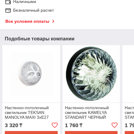
Наличными
Безналичный расчет
Все условия оплаты
Подобные товары компании
Настенно-потолочный
Настенно-потолочный
Нас
светильник TEKSAN
светильник KAMELYA
свет
MANOLYA MAXI 3хE27
STANDART ЧЕРНЫЙ
STA
400MM (TT-KZ)
2хE27 265mm (TT-KZ)
265
3 320
1 760
1 7
₸
₸