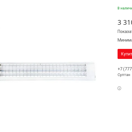
В налич
3 31
Показа
Минима
Купи
+7 (777
Султан