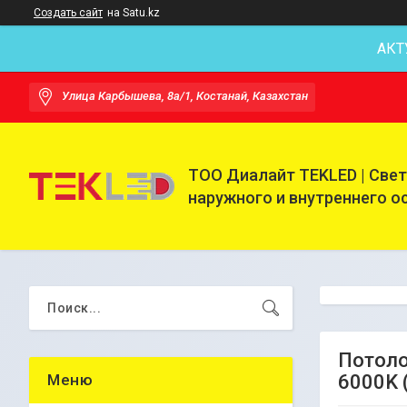
Создать сайт
на Satu.kz
АКТ
Улица Карбышева, 8а/1, Костанай, Казахстан
ТОО Диалайт TEKLED | Све
наружного и внутреннего 
Потоло
6000K 