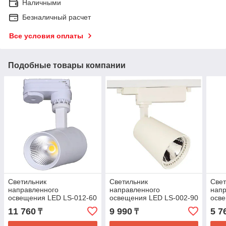
Наличными
Безналичный расчет
Все условия оплаты
Подобные товары компании
Светильник
Светильник
Свет
направленного
направленного
нап
освещения LED LS-012-60
освещения LED LS-002-90
осв
10W 6000K WHITE
20W 6000K WHITE
10W
11 760
9 990
5 7
₸
₸
TRACK(TEKLED)
(TEKLED)20шт
(HA