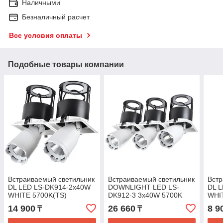
Наличными
Безналичный расчет
Все условия оплаты
Подобные товары компании
Встраиваемый светильник
Встраиваемый светильник
Встр
DL LED LS-DK914-2x40W
DOWNLIGHT LED LS-
DL 
WHITE 5700K(TS)
DK912-3 3x40W 5700K
WHI
WHITE(TS)
14 900
26 660
8 9
₸
₸