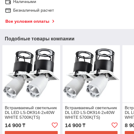
Наличными
Безналичный расчет
Все условия оплаты
Подобные товары компании
Встраиваемый светильник
Встраиваемый светильник
Встр
DL LED LS-DK914-2x40W
DL LED LS-DK914-2x40W
DL 
WHITE 5700K(TS)
WHITE 5700K(TS)
WHI
14 900
14 900
8 9
₸
₸