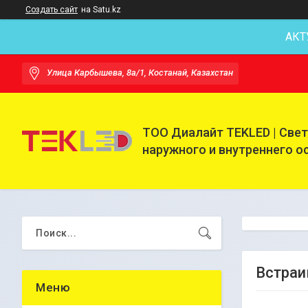
Создать сайт
на Satu.kz
АКТ
Улица Карбышева, 8а/1, Костанай, Казахстан
ТОО Диалайт TEKLED | Све
наружного и внутреннего 
Встраи