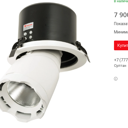
В налич
7 90
Показа
Минима
Купи
+7 (777
Султан