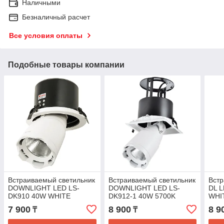
Наличными
Безналичный расчет
Все условия оплаты
Подобные товары компании
Встраиваемый светильник
Встраиваемый светильник
Встр
DOWNLIGHT LED LS-
DOWNLIGHT LED LS-
DL 
DK910 40W WHITE
DK912-1 40W 5700K
WHI
5700K(TS
WHITE(TS
7 900
8 900
8 9
₸
₸