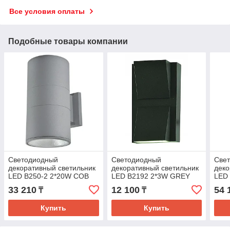
Все условия оплаты
Подобные товары компании
Светодиодный
Светодиодный
Све
декоративный светильник
декоративный светильник
деко
LED B250-2 2*20W COB
LED B2192 2*3W GREY
LED
5700K Grey (TS) 4шт
3000K (TEKLED) 40шт
Grey
33 210
12 100
54 
₸
₸
Купить
Купить