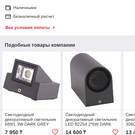
Наличными
Безналичный расчет
Все условия оплаты
Подобные товары компании
Светодиодный
Светодиодный
Све
декоративный светильник
декоративный светильник
деко
689/1 3W DARK GREY
LED B2254 2*5W DARK
308
6000K IP65 (TEKLED)
GREY 5000K
4000
7 950
14 600
13 
₸
₸
40шт
(TEKLED)20sh
30ш