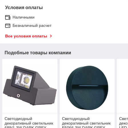
Условия оплаты
Наличными
Безналичный расчет
Все условия оплаты
Подобные товары компании
Светодиодный
Светодиодный
Све
декоративный светильник
декоративный светильник
деко
689/1 3W DARK GREY
E5066 3W DARK GREY
LED