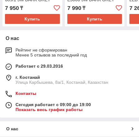
6000K IP65 (TEKLED)
4000K (TEKLED) 30шт
GRE
7 950
7 990
7 2
₸
₸
40шт
40ш
Купить
Купить
О нас
Рейтинг не сформирован
Менее 5 отзывов за последний год
Работает с 29.03.2016
г. Костанай
Улица Карбышева, 8а/1, Костанай, Казахстан
Контакты
Сегодня работает с 09:00 до 19:00
Показать весь график работы
О нас