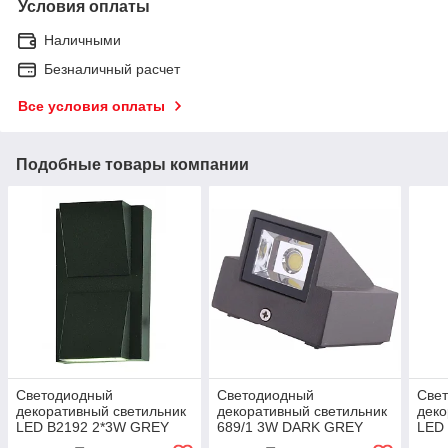
Условия оплаты
Наличными
Безналичный расчет
Все условия оплаты
Подобные товары компании
Светодиодный
Светодиодный
Све
декоративный светильник
декоративный светильник
деко
LED B2192 2*3W GREY
689/1 3W DARK GREY
LED
3000K (TEKLED) 40шт
6000K IP65 (TEKLED)
GRE