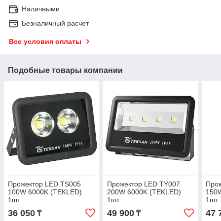
Наличными
Безналичный расчет
Все условия оплаты
Подобные товары компании
Прожектор LED TS005
Прожектор LED TY007
Про
100W 6000K (TEKLED)
200W 6000K (TEKLED)
150
1шт
1шт
1шт
36 050
49 900
47 
₸
₸