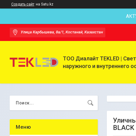
Создать сайт
на Satu.kz
АКТ
Улица Карбышева, 8а/1, Костанай, Казахстан
ТОО Диалайт TEKLED | Све
наружного и внутреннего 
Уличны
BLACK 