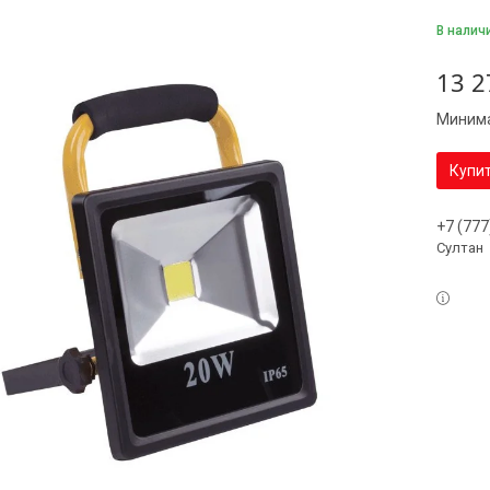
В налич
13 2
Минима
Купи
+7 (777
Султан