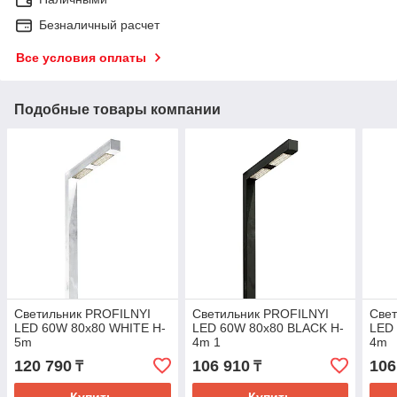
Безналичный расчет
Все условия оплаты
Подобные товары компании
Светильник PROFILNYI
Светильник PROFILNYI
Све
LED 60W 80х80 WHITE H-
LED 60W 80х80 BLACK H-
LED
5m
4m 1
4m
120 790
106 910
106
₸
₸